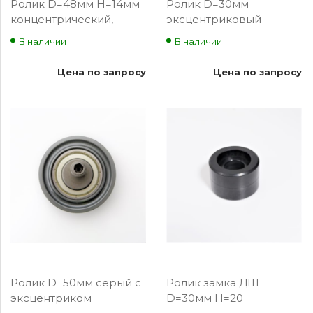
Ролик D=48мм Н=14мм
Ролик D=30мм
концентрический,
эксцентриковый
Fermator PFR-
Евролифтмаш белый
В наличии
В наличии
620000000
Цена по запросу
Цена по запросу
Ролик D=50мм серый с
Ролик замка ДШ
эксцентриком
D=30мм H=20