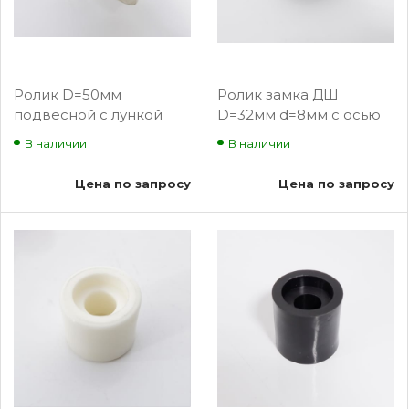
Ролик D=50мм
Ролик замка ДШ
подвесной с лункой
D=32мм d=8мм с осью
под
Selcom Wittur
В наличии
В наличии
синхронизирующий
3215.05.0037
тросик MDS1
Цена по запросу
Цена по запросу