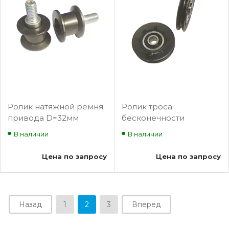
Ролик натяжной ремня
Ролик троса
привода D=32мм
бесконечности
d=10мм Fermator/
D=47mm, d=8mm
В наличии
В наличии
Schindler PPR-
Fermator/ Schindler PFR-
VF00.C0000
09000000
Цена по запросу
Цена по запросу
Назад
1
2
3
Вперед