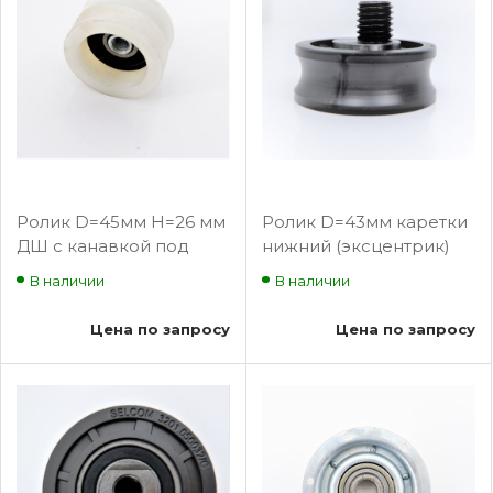
Ролик D=45мм H=26 мм
Ролик D=43мм каретки
ДШ с канавкой под
нижний (эксцентрик)
тросик 3215.05.0039
Selcom 3201.05.0058/С
В наличии
В наличии
BLT-SP333
Цена по запросу
Цена по запросу