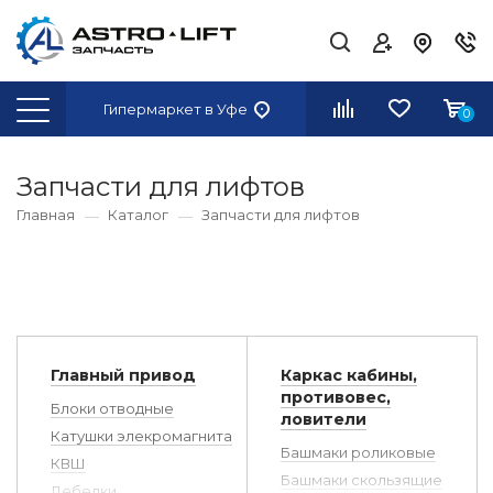
Гипермаркет
в Уфе
0
Запчасти для лифтов
Главная
Каталог
Запчасти для лифтов
Главный привод
Каркас кабины,
противовес,
Блоки отводные
ловители
Катушки элекромагнита
Башмаки роликовые
КВШ
Башмаки скользящие
Лебедки