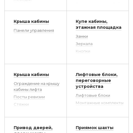
Башмаки створки ДК/
Ограничители скорости
ДШ
Отводные блоки
Вкладыши
Крыша кабины
Купе кабины,
Подвеска
полукольцевые
этажная площадка
Редукторы лебедок
Панели управления
Вкладыши прямые
Замки
Пружины
Ловители плавного
Зеркала
Стальные канаты
торможения
Кнопки
Разное
Масленки
Лампочки
Тормозные колодки
Подвеска противовеса
Панель приказов,
Противовесы
указатели
Устройства контроля
Крыша кабины
Лифтовые блоки,
Плафоны
веса
переговорные
Ограждение на крышу
устройства
Поручни лифтов
кабины лифта
Стекла
Лифтовые блоки
Посты ревизии
Монтажные комплекты
Стяжки
Переговорные
устройства лифтовые
Дополнительное
Привод дверей,
Приямок шахты
оборудование