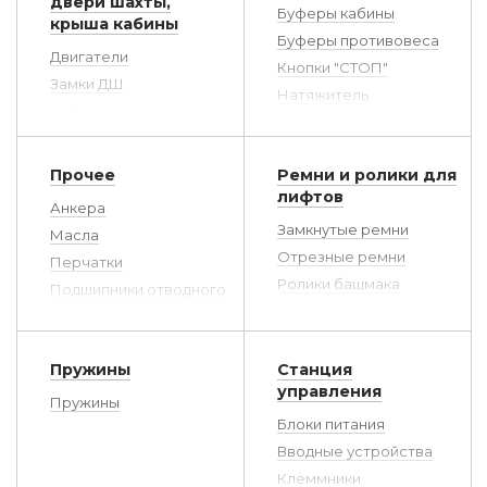
двери шахты,
Буферы кабины
крыша кабины
Буферы противовеса
Двигатели
Кнопки "СТОП"
Замки ДШ
Натяжитель
Кабель, провода
ограничителя скорости
Ключи, замки
Переговорные
Контроллеры привода
устройства шахты
Прочее
Ремни и ролики для
дверей
Подвесной кабель
лифтов
Анкера
Линейка привода (трек)
Стоковый провод
Замкнутые ремни
Масла
Отводки
Отрезные ремни
Перчатки
Пластины
Ролики башмака
Подшипники отводного
Пороги
блока
Ролики двери, каретки,
Пружины двери
прочие
Пружины привода
Разное
кабины
Фиксаторы ремней
Пружины
Станция
Редукторы приводов
Разное
управления
дверей
Пружины
Саморезы
Блоки питания
Рычаги
Втулки
Вводные устройства
Троса
Шайбы
Клеммники
Троса дверей шахты