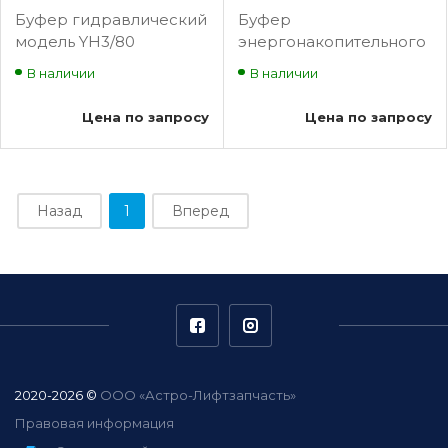
Буфер гидравлический
Буфер
модель YH3/80
энергонакопительного
типа с нелинейной
В наличии
В наличии
характеристикой
моделей 0601.01.00.010-
Цена по запросу
Цена по запросу
02 (165*160)
Назад
1
Вперед
2020-2026 ©
ООО «Астро-Лифтзапчасть»
Правовая информация