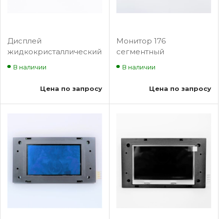
Дисплей
Монитор 176
жидкокристаллический
сегментный
WH1604A-TMT-CT
жидкокристаллический
В наличии
В наличии
синий фон белый
символ GPCA0008D001
Цена по запросу
Цена по запросу
BLT-SP150