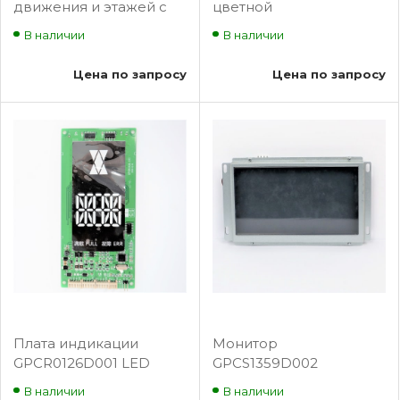
движения и этажей с
цветной
решеткой
кристаллический
В наличии
В наличии
GPCS5343D003 BLT-
указатель движения
SP155
GPCS1359D003 BLT-
Цена по запросу
Цена по запросу
SP160
Плата индикации
Монитор
GPCR0126D001 LED
GPCS1359D002
черный фон белый
индикации поста
В наличии
В наличии