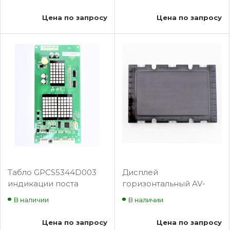
символ GPCR0126D001
приказа в кабине
BLT-SP165
лифта. LED. 4 дюйма.
Цена по запросу
Цена по запросу
Монохромное BLT-
SP159
Табло GPCS5344D003
Дисплей
индикации поста
горизонтальный AV-
приказа в кабине
DDH Genemek
В наличии
В наличии
лифта, этажные. BLT-
SP154
Цена по запросу
Цена по запросу