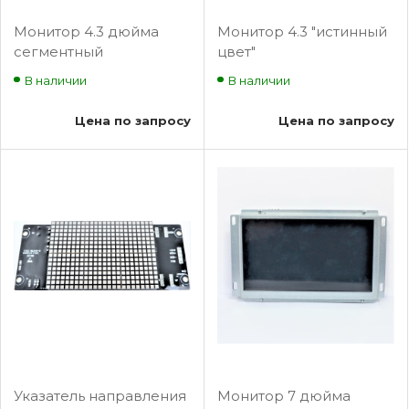
Монитор 4.3 дюйма
Монитор 4.3 "истинный
сегментный
цвет"
жидкокристаллический
жидкокристаллический
В наличии
В наличии
GPCS5345D002 BLT-
GPCS1358D002 BLT-
SP152
SP153
Цена по запросу
Цена по запросу
Указатель направления
Монитор 7 дюйма