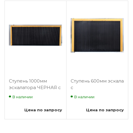
Ступень 1000мм
Ступень 600мм эскалатор
эскалатора ЧЕРНАЯ с
с
демаркационными
демаркационными линия
В наличии
В наличии
линиями стальная 35
ролик 70мм, стальная,
градусов BLT,
BLT-SP83
Цена по запросу
Цена по запросу
GUANGRI