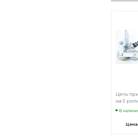
Цепь пр
на 5 рол
L=870мм
В наличи
поручня
эскалато
Цена
Sigma