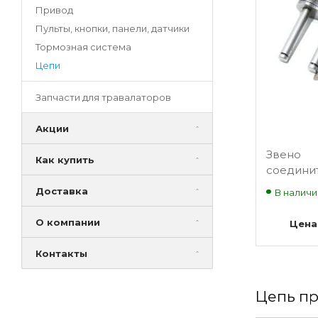
Привод
Пульты, кнопки, панели, датчики
Тормозная система
Цепи
Запчасти для травалаторов
Акции
Звено
Как купить
соедини
двухряд
Доставка
В наличи
19,05мм 
О компании
Цена
Контакты
Цепь п