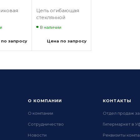
ликовая
Цепь огибающая
)
стеклянной
ая
балюстрады 506
и
В наличии
ной
NCE
ады
 по запросу
Цена по запросу
17звеньев
м L=1000мм
N
О КОМПАНИИ
КОНТАКТЫ
О компании
Отдел продаж за
Сотрудничество
Гипермаркет в У
Новости
Реквизиты компа