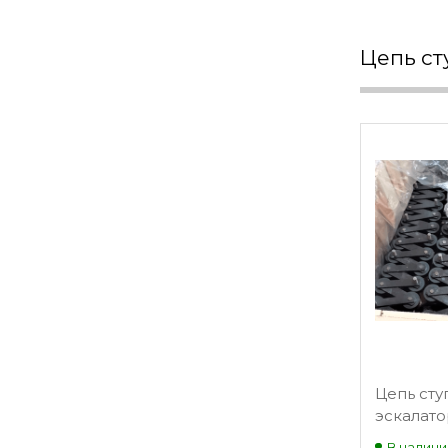
Цепь с
Цепь сту
эскалато
Schindle
В наличи