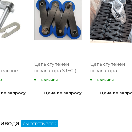
Цепь ступеней
Цепь ступеней
тельное
эскалатора SJEC (
эскалатора
ное шаг
T133JA )
Schindler 9300
и
В наличии
В наличии
Тип А 60-2
(Т133C)
 по запросу
Цена по запросу
Цена по запр
ривода
СМОТРЕТЬ ВСЕ
2