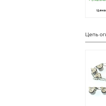
(Т133XA)
Цена
Цепь о