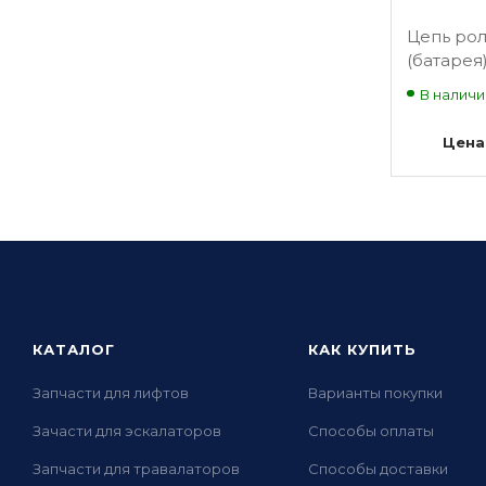
Цепь ро
(батарея
огибающ
В наличи
стеклян
балюстр
Цена
поручня,
шаг 55м
DAA332
КАТАЛОГ
КАК КУПИТЬ
Запчасти для лифтов
Варианты покупки
Зачасти для эскалаторов
Способы оплаты
Запчасти для травалаторов
Способы доставки