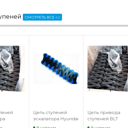
тупеней
СМОТРЕТЬ ВСЕ
40
пеней
Цепь ступеней
Цепь привода
ра
эскалатора Hyundai
ступеней BLT
r 9300AE
(S650)
и
В наличии
В наличии