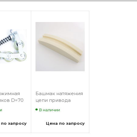
ижимная
Башмак натяжения
иков D=70
цепи привода
 привода
поручня
и
В наличии
эскалатора Sigma
ра SCE
L=140мм
 по запросу
Цена по запросу