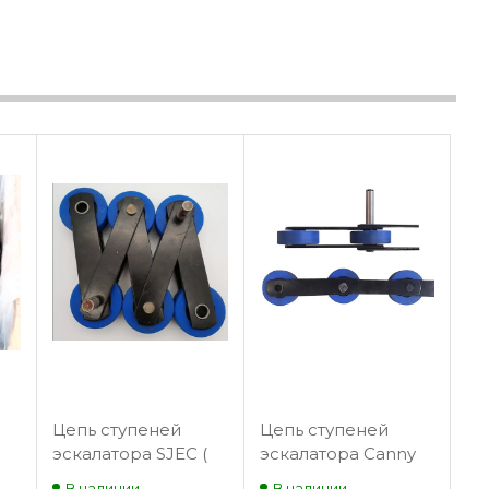
Цепь ступеней
Цепь ступеней
эскалатора SJEC (
эскалатора Canny
R134 )
(Т133D)
В наличии
В наличии