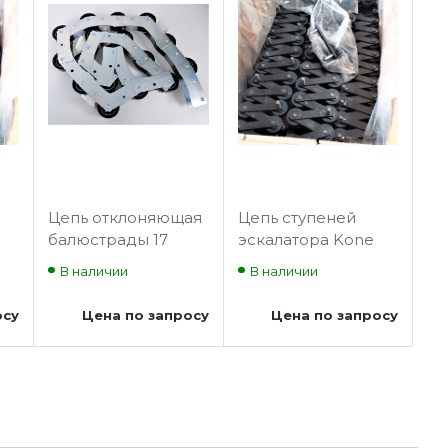
Цепь отклоняющая
Цепь ступеней
балюстрады 17
эскалатора Kone
роликов 1
(10DH-C)
В наличии
В наличии
резиновый ролик
BLT-SP41
осу
Цена по запросу
Цена по запросу