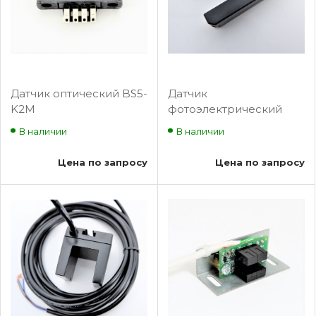
Датчик оптический BS5-
Датчик
K2M
фотоэлектрический
E3Z-GP11B, точной
В наличии
В наличии
остановки лифта,
форма П-образная,
Цена по запросу
Цена по запросу
12V/24V BLT-SP235